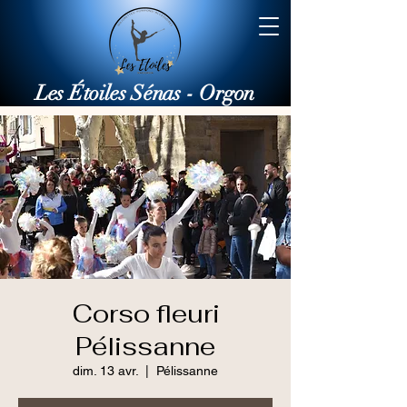
Les Étoiles Sénas - Orgon
Corso fleuri
Pélissanne
dim. 13 avr.
  |  
Pélissanne